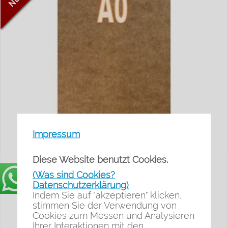
Impressum
Diese Website benutzt Cookies.
Hartfaserplatten A0 -
(Was sind Cookies?
Datenschutzerklärung)
Werbeposter-Nord
Indem Sie auf "akzeptieren" klicken,
stimmen Sie der Verwendung von
6,95
€*
Cookies zum Messen und Analysieren
zzgl. Versand
Ihrer Interaktionen mit den