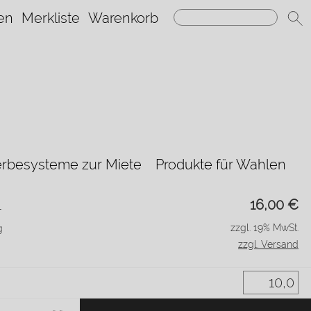
en
Merkliste
Warenkorb
rbesysteme zur Miete
Produkte für Wahlen
1
16,00
€
zzgl. 19% MwSt.
g
zzgl. Versand