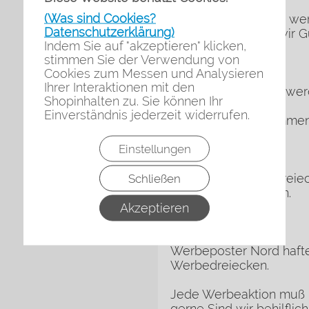
(Was sind Cookies?
Nach der Rückgabe werd
Datenschutzerklärung)
Guthaben werden wir Gu
Indem Sie auf "akzeptieren" klicken,
stimmen Sie der Verwendung von
Versandkosten
Cookies zum Messen und Analysieren
Ihrer Interaktionen mit den
Die Werbedreiecke werd
Shopinhalten zu. Sie können Ihr
Einverständnis jederzeit widerrufen.
Material zum zusammen 
Einstellungen
Verluste
Sollten die Werbedreiec
Schließen
entstanden Schaden.
Akzeptieren
Haftung
Werbeposter Nord hafte
Werbedreiecken.
Jede Werbeaktion muß 
gerne Sind wir behilflic