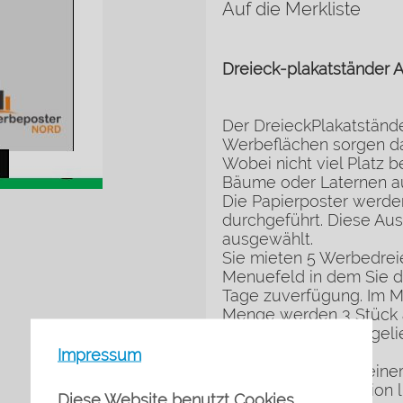
Auf die Merkliste
Dreieck-plakatständer 
Der DreieckPlakatstände
Werbeflächen sorgen daf
Wobei nicht viel Platz 
Bäume oder Laternen auf
Die Papierposter werden
durchgeführt. Diese Au
ausgewählt.
Sie mieten 5 Werbedrei
Menuefeld in dem Sie di
Tage zuverfügung. Im Me
Menge werden 3 Stück 
Werbedreiecke ausgelief
Impressum
Wir berechnen bei eine
Bezahlung der Kaution li
Diese Website benutzt Cookies.