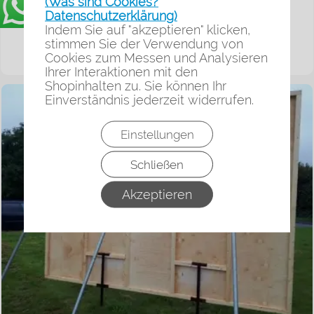
(Was sind Cookies?
18/1
Datenschutzerklärung)
Indem Sie auf "akzeptieren" klicken,
1.085,00
€*
stimmen Sie der Verwendung von
Cookies zum Messen und Analysieren
zzgl. Versand
Ihrer Interaktionen mit den
Shopinhalten zu. Sie können Ihr
Einverständnis jederzeit widerrufen.
Einstellungen
Schließen
Akzeptieren