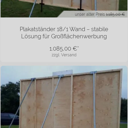
unser alter Preis
1.185,00 €
Plakatständer 18/1 Wand – stabile
Lösung für Großflächenwerbung
1.085,00
€*
zzgl. Versand