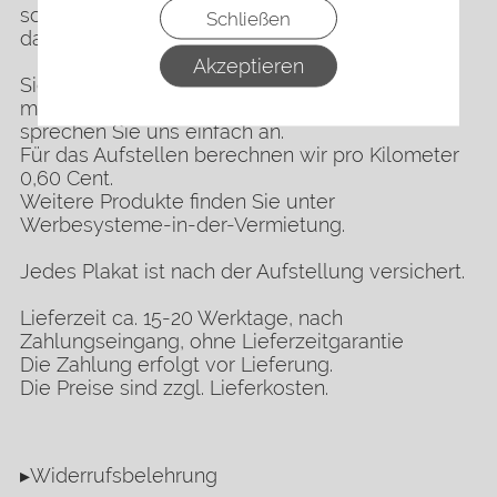
schreiben Sie uns eine Mail. Wir erstellen Ihnen
Schließen
dann ein Angebot.
Akzeptieren
Sie mieten 4 Wochen die Werbewahlwand. Sie
möchten eine längere Mietzeit, kein Problem
sprechen Sie uns einfach an.
Für das Aufstellen berechnen wir pro Kilometer
0,60 Cent.
Weitere Produkte finden Sie unter
Werbesysteme-in-der-Vermietung.
Jedes Plakat ist nach der Aufstellung versichert.
Lieferzeit ca. 15-20 Werktage, nach
Zahlungseingang, ohne Lieferzeitgarantie
Die Zahlung erfolgt vor Lieferung.
Die Preise sind zzgl. Lieferkosten.
▸Widerrufsbelehrung