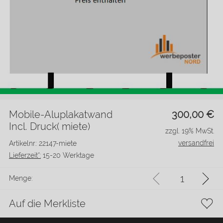
Mobile-Aluplakatwand
300,00
€
Incl. Druck( miete)
zzgl. 19% MwSt.
versandfrei
Artikelnr.: 22147-miete
Lieferzeit*:
15-20 Werktage
Menge:
Auf die Merkliste