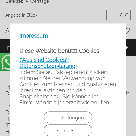
Lieferzeit*:
5 Werktage
Angabe in Stück:
Auf die Merkliste
Impressum
In den Warenkorb
Diese Website benutzt Cookies.
(Was sind Cookies?
Datenschutzerklärung)
Mindestbestellmenge: 10 Stück
Indem Sie auf "akzeptieren" klicken,
stimmen Sie der Verwendung von
Cookies zum Messen und Analysieren
Plakatständer A0 Mieten
Ihrer Interaktionen mit den
Die Mietzeit beträgt 14 Wochen, längere Mietzeit
Shopinhalten zu. Sie können Ihr
möglich.
Einverständnis jederzeit widerrufen.
Fragen Sie bitte per Mail nach.
Die Plakatständer A0 bestehen aus einer
Einstellungen
Hartfaserplatte für DIN A0, zwei Fußlatten
(Fußlänge 1,50 m) verschraubt, und verstärkt mit
Schließen
Hartfaserdreiecke und zwei Querlatten.