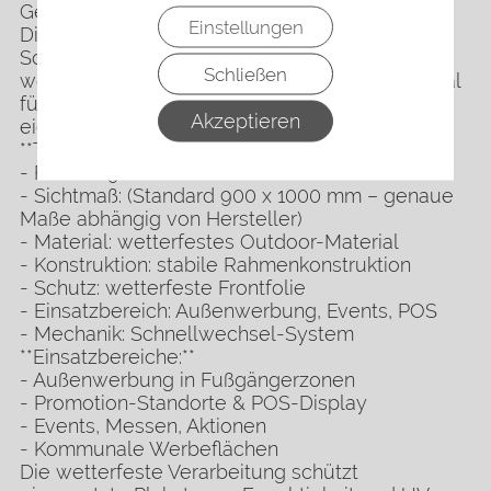
Geschäftseingängen.
Einstellungen
Die Plakate lassen sich einfach über ein
Schnellwechsel-System einsetzen und
Schließen
wechseln, wodurch sich die Plakatwand optimal
für wechselnde Kampagnen oder Aktionen
Akzeptieren
eignet.
**Technische Daten:**
- Format: 9/1
- Sichtmaß: (Standard 900 x 1000 mm – genaue
Maße abhängig von Hersteller)
- Material: wetterfestes Outdoor-Material
- Konstruktion: stabile Rahmenkonstruktion
- Schutz: wetterfeste Frontfolie
- Einsatzbereich: Außenwerbung, Events, POS
- Mechanik: Schnellwechsel-System
**Einsatzbereiche:**
- Außenwerbung in Fußgängerzonen
- Promotion-Standorte & POS-Display
- Events, Messen, Aktionen
- Kommunale Werbeflächen
Die wetterfeste Verarbeitung schützt